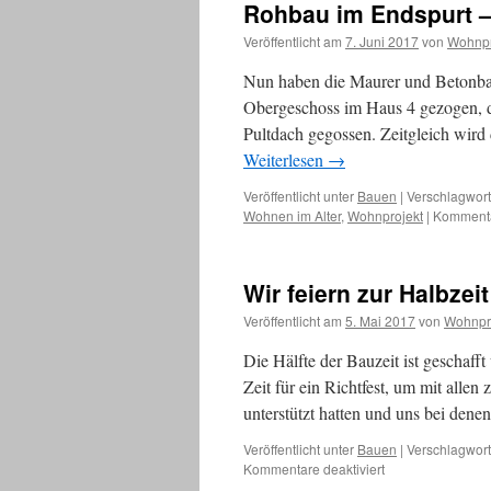
Rohbau im Endspurt –
Veröffentlicht am
7. Juni 2017
von
Wohnpr
Nun haben die Maurer und Betonba
Obergeschoss im Haus 4 gezogen, de
Pultdach gegossen. Zeitgleich wir
Weiterlesen
→
Veröffentlicht unter
Bauen
|
Verschlagwort
Wohnen im Alter
,
Wohnprojekt
|
Kommentar
Wir feiern zur Halbzei
Veröffentlicht am
5. Mai 2017
von
Wohnpr
Die Hälfte der Bauzeit ist geschaf
Zeit für ein Richtfest, um mit allen
unterstützt hatten und uns bei den
Veröffentlicht unter
Bauen
|
Verschlagwort
für
Kommentare deaktiviert
Wir