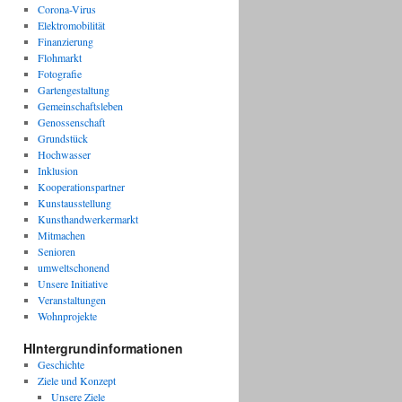
Corona-Virus
Elektromobilität
Finanzierung
Flohmarkt
ser
Fotografie
Gartengestaltung
Gemeinschaftsleben
ojekt
Genossenschaft
Grundstück
Hochwasser
Inklusion
Kooperationspartner
Kunstausstellung
Kunsthandwerkermarkt
Mitmachen
Senioren
umweltschonend
Unsere Initiative
Veranstaltungen
Wohnprojekte
HIntergrundinformationen
Geschichte
Ziele und Konzept
Unsere Ziele