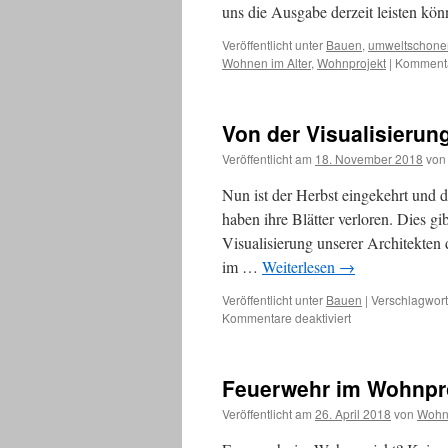
uns die Ausgabe derzeit leisten k
Veröffentlicht unter
Bauen
,
umweltschone
Wohnen im Alter
,
Wohnprojekt
|
Kommentar
Von der Visualisierun
Veröffentlicht am
18. November 2018
von
Nun ist der Herbst eingekehrt un
haben ihre Blätter verloren. Dies gi
Visualisierung unserer Architekt
im …
Weiterlesen
→
Veröffentlicht unter
Bauen
|
Verschlagwort
für
Kommentare deaktiviert
Von
der
Visualisierung
Feuerwehr im Wohnpr
zur
Realisierung
Veröffentlicht am
26. April 2018
von
Wohn