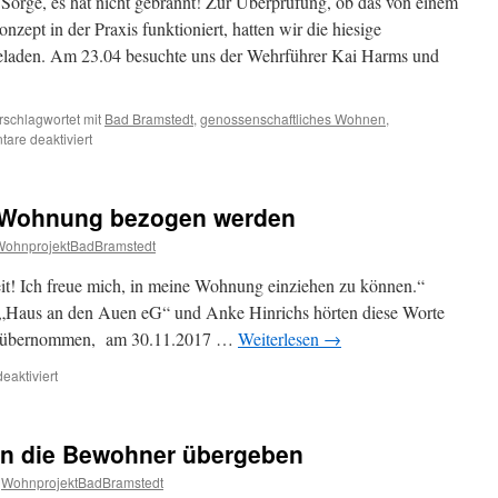
orge, es hat nicht gebrannt! Zur Überprüfung, ob das von einem
zept in der Praxis funktioniert, hatten wir die hiesige
eladen. Am 23.04 besuchte uns der Wehrführer Kai Harms und
rschlagwortet mit
Bad Bramstedt
,
genossenschaftliches Wohnen
,
für
are deaktiviert
Feuerwehr
im
Wohnprojekt
e Wohnung bezogen werden
WohnprojektBadBramstedt
weit! Ich freue mich, in meine Wohnung einziehen zu können.“
er „Haus an den Auen eG“ und Anke Hinrichs hörten diese Worte
ten übernommen, am 30.11.2017 …
Weiterlesen
→
für
aktiviert
Jetzt
kann
die
an die Bewohner übergeben
eigene
Wohnung
WohnprojektBadBramstedt
bezogen