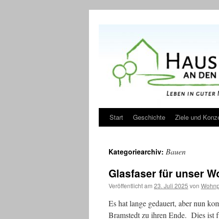
Zum
Inhalt
springen
Start
Geschichte
Ziele und Konz
Bauen
Kategoriearchiv:
Glasfaser für unser W
Veröffentlicht am
23. Juli 2025
von
Wohnp
Es hat lange gedauert, aber nun k
Bramstedt zu ihren Ende. Dies ist f