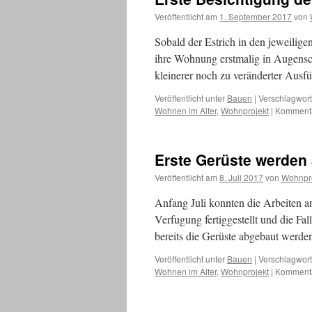
und
Veröffentlicht am
1. September 2017
von
Flächen
Sobald der Estrich in den jeweilig
ihre Wohnung erstmalig in Augensch
kleinerer noch zu veränderter Ausf
Veröffentlicht unter
Bauen
|
Verschlagwort
Wohnen im Alter
,
Wohnprojekt
|
Kommentar
Erste Gerüste werden
Veröffentlicht am
8. Juli 2017
von
Wohnpr
Anfang Juli konnten die Arbeiten 
Verfugung fertiggestellt und die F
bereits die Gerüste abgebaut werd
Veröffentlicht unter
Bauen
|
Verschlagwort
Wohnen im Alter
,
Wohnprojekt
|
Kommentar