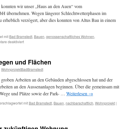
werden
t konnten wir unser „Haus an den Auen“ vom
bH übernehmen. Wegen längerer Schlechtwetterphasen im
u erheblich verzögert, aber dies konnten von Altus Bau in einem
et mit
Bad Bramstedt
,
Bauen
,
genossenschaftliches Wohnen
,
für
are deaktiviert
„Haus
an
den
egen und Flächen
Auen“
an
n
WohnprojektBadBramstedt
die
Bewohner
 groben Arbeiten an den Gebäuden abgeschlossen hat und der
übergeben
Arbeiten an den Aussenanlagen beginnen. Über die gemeinsam mit
r Wege und Plätze sowie der Park- …
Weiterlesen
→
erschlagwortet mit
Bad Bramstedt
,
Bauen
,
nachbarschaftlich
,
Wohnprojekt
|
er zukünftigen Wohnung