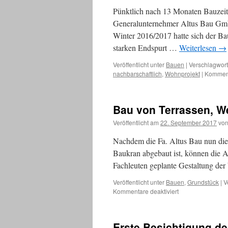
Pünktlich nach 13 Monaten Bauzei
Generalunternehmer Altus Bau Gm
Winter 2016/2017 hatte sich der Ba
starken Endspurt …
Weiterlesen
→
Veröffentlicht unter
Bauen
|
Verschlagwort
nachbarschaftlich
,
Wohnprojekt
|
Komment
Bau von Terrassen, W
Veröffentlicht am
22. September 2017
vo
Nachdem die Fa. Altus Bau nun die
Baukran abgebaut ist, können die 
Fachleuten geplante Gestaltung de
Veröffentlicht unter
Bauen
,
Grundstück
|
V
für
Kommentare deaktiviert
Bau
von
Terrassen,
Erste Besichtigung d
Wegen