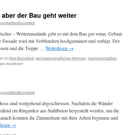
 aber der Bau geht weiter
projektBadBramstedt
pischer – Wetterumstände geht es mit dem Bau gut voran. Gebaut
e Fassade wird mit Verblendern hochgemauert und verfugt. Der
gossen und die Treppe …
Weiterlesen
→
et mit
Bad Bramstedt
,
genossenschaftliches Wohnen
,
nachbarschaftlich
,
für
e deaktiviert
Hagel,
Regen,
Sturm
–
aber
projektBadBramstedt
der
Bau
choss sind weitgehend abgeschlossen. Nachdem die Wänder
geht
fend ein Ringanker aus Stahlbeton hergestellt werden, um die
weiter
nach konnten die Zimmerleute mit ihrer Arbeit beginnen und
rlesen
→
für
aktiviert