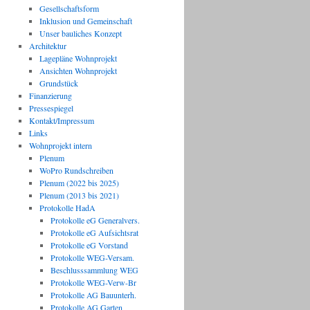
Gesellschaftsform
Inklusion und Gemeinschaft
Unser bauliches Konzept
Architektur
Lagepläne Wohnprojekt
Ansichten Wohnprojekt
Grundstück
Finanzierung
Pressespiegel
Kontakt/Impressum
Links
Wohnprojekt intern
Plenum
WoPro Rundschreiben
Plenum (2022 bis 2025)
Plenum (2013 bis 2021)
Protokolle HadA
Protokolle eG Generalvers.
Protokolle eG Aufsichtsrat
Protokolle eG Vorstand
Protokolle WEG-Versam.
Beschlusssammlung WEG
Protokolle WEG-Verw-Br
Protokolle AG Bauunterh.
Protokolle AG Garten