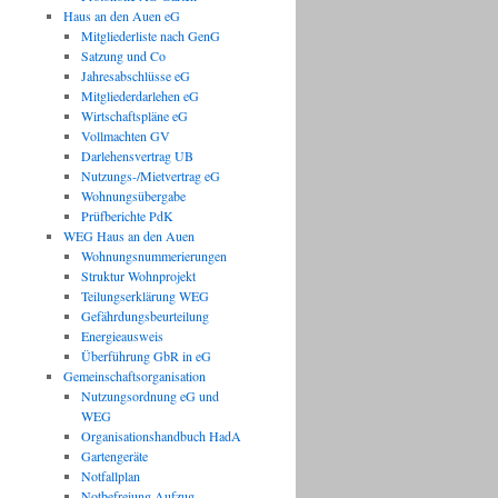
Haus an den Auen eG
Mitgliederliste nach GenG
Satzung und Co
Jahresabschlüsse eG
Mitgliederdarlehen eG
Wirtschaftspläne eG
Vollmachten GV
Darlehensvertrag UB
Nutzungs-/Mietvertrag eG
Wohnungsübergabe
Prüfberichte PdK
WEG Haus an den Auen
Wohnungsnummerierungen
Struktur Wohnprojekt
Teilungserklärung WEG
Gefährdungsbeurteilung
Energieausweis
Überführung GbR in eG
Gemeinschaftsorganisation
Nutzungsordnung eG und
WEG
Organisationshandbuch HadA
Gartengeräte
Notfallplan
Notbefreiung Aufzug