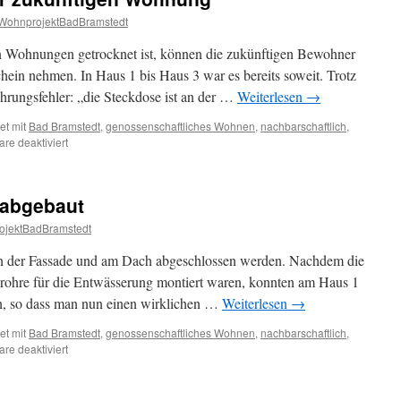
WohnprojektBadBramstedt
en Wohnungen getrocknet ist, können die zukünftigen Bewohner
ein nehmen. In Haus 1 bis Haus 3 war es bereits soweit. Trotz
ührungsfehler: „die Steckdose ist an der …
Weiterlesen
→
et mit
Bad Bramstedt
,
genossenschaftliches Wohnen
,
nachbarschaftlich
,
für
e deaktiviert
Erste
Besichtigung
der
 abgebaut
zukünftigen
Wohnung
ojektBadBramstedt
an der Fassade und am Dach abgeschlossen werden. Nachdem die
allrohre für die Entwässerung montiert waren, konnten am Haus 1
en, so dass man nun einen wirklichen …
Weiterlesen
→
et mit
Bad Bramstedt
,
genossenschaftliches Wohnen
,
nachbarschaftlich
,
für
e deaktiviert
Erste
Gerüste
werden