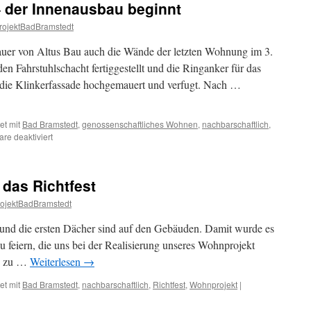
 der Innenausbau beginnt
abgebaut
ojektBadBramstedt
uer von Altus Bau auch die Wände der letzten Wohnung im 3.
n Fahrstuhlschacht fertiggestellt und die Ringanker für das
d die Klinkerfassade hochgemauert und verfugt. Nach …
et mit
Bad Bramstedt
,
genossenschaftliches Wohnen
,
nachbarschaftlich
,
für
e deaktiviert
Rohbau
im
Endspurt
t das Richtfest
–
der
ojektBadBramstedt
Innenausbau
beginnt
ft und die ersten Dächer sind auf den Gebäuden. Damit wurde es
 zu feiern, die uns bei der Realisierung unseres Wohnprojekt
en zu …
Weiterlesen
→
et mit
Bad Bramstedt
,
nachbarschaftlich
,
Richtfest
,
Wohnprojekt
|