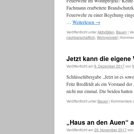
Feuerwehr im Wohnprojekt? Keine S
Fachmann erarbeitete Brandschutzkon
Feuerwehr zu einer Begehung eing
…
Weiterlesen
→
Veröffentlicht unter
Aktivitäten
,
Bauen
|
Ve
nachbarschaftlich
,
Wohnprojekt
|
Komment
Jetzt kann die eigen
Veröffentlicht am
9. Dezember 2017
von
Schlüsselübergabe „Jetzt ist es so
Fritz Bredfeldt als ein Vorstand d
nicht nur einmal. Die beiden hat
Veröffentlicht unter
Bauen
|
Kommentare de
„Haus an den Auen“ 
Veröffentlicht am
29. November 2017
von