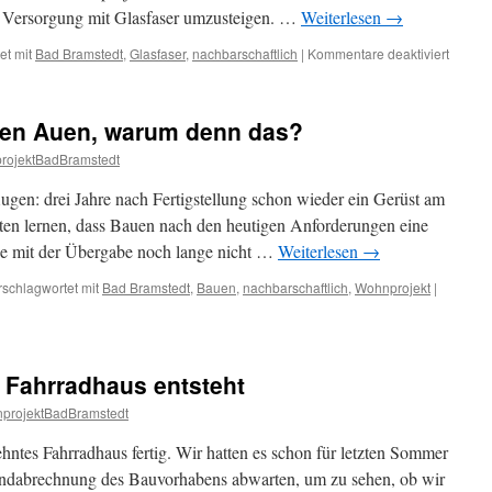
ne Versorgung mit Glasfaser umzusteigen. …
Weiterlesen
→
für
et mit
Bad Bramstedt
,
Glasfaser
,
nachbarschaftlich
|
Kommentare deaktiviert
Glasfa
für
unser
den Auen, warum denn das?
Wohnpr
rojektBadBramstedt
ugen: drei Jahre nach Fertigstellung schon wieder ein Gerüst am
n lernen, dass Bauen nach den heutigen Anforderungen eine
ie mit der Übergabe noch lange nicht …
Weiterlesen
→
rschlagwortet mit
Bad Bramstedt
,
Bauen
,
nachbarschaftlich
,
Wohnprojekt
|
 Fahrradhaus entsteht
projektBadBramstedt
hntes Fahrradhaus fertig. Wir hatten es schon für letzten Sommer
 Endabrechnung des Bauvorhabens abwarten, um zu sehen, ob wir