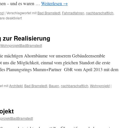
önnen – und es waren …
Weiterlesen
→
nd
|
Verschlagwortet mit
Bad Bramstedt
,
Fahrradfahren
,
nachbarschaftlich
,
für
e deaktiviert
Endlich:
unser
großes
g zur Realisierung
Fahrradhaus
entsteht
WohnprojektBadBramstedt
d die mächtigen Ahornbäume vor unserem Gebäudeensemble
bt uns die Möglichkeit, einmal vom gleichen Standort die erste
en des Planungsrings Mumm+Partner GbR vom April 2013 mit dem
et mit
Architekt
,
Bad Bramstedt
,
Bauen
,
nachbarschaftlich
,
Wohnprojekt
|
ojekt
projektBadBramstedt