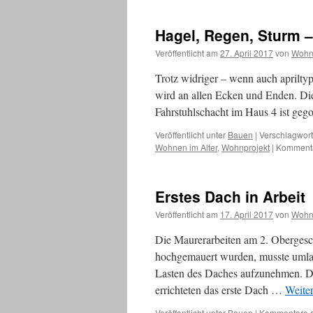
feiern
zur
Hagel, Regen, Sturm –
Halbzeit
das
Veröffentlicht am
27. April 2017
von
Wohn
Richtfest
Trotz widriger – wenn auch aprilty
wird an allen Ecken und Enden. Di
Fahrstuhlschacht im Haus 4 ist ge
Veröffentlicht unter
Bauen
|
Verschlagwort
Wohnen im Alter
,
Wohnprojekt
|
Kommentar
Erstes Dach in Arbeit
Veröffentlicht am
17. April 2017
von
Wohn
Die Maurerarbeiten am 2. Oberges
hochgemauert wurden, musste umlau
Lasten des Daches aufzunehmen. Da
errichteten das erste Dach …
Weite
Veröffentlicht unter
Bauen
|
Kommentare de