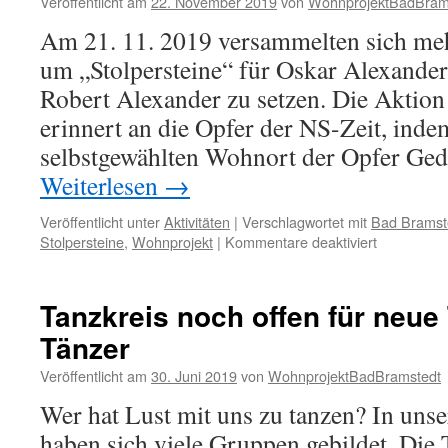
Veröffentlicht am
22. November 2019
von
WohnprojektBadBram
Am 21. 11. 2019 versammelten sich meh
um „Stolpersteine“ für Oskar Alexande
Robert Alexander zu setzen. Die Aktion
erinnert an die Opfer der NS-Zeit, inde
selbstgewählten Wohnort der Opfer Ge
Weiterlesen
→
Veröffentlicht unter
Aktivitäten
|
Verschlagwortet mit
Bad Bramst
für
Stolpersteine
,
Wohnprojekt
|
Kommentare deaktiviert
Stolperstei
Tanzkreis noch offen für neue
Tänzer
Veröffentlicht am
30. Juni 2019
von
WohnprojektBadBramstedt
Wer hat Lust mit uns zu tanzen? In un
haben sich viele Gruppen gebildet. Die