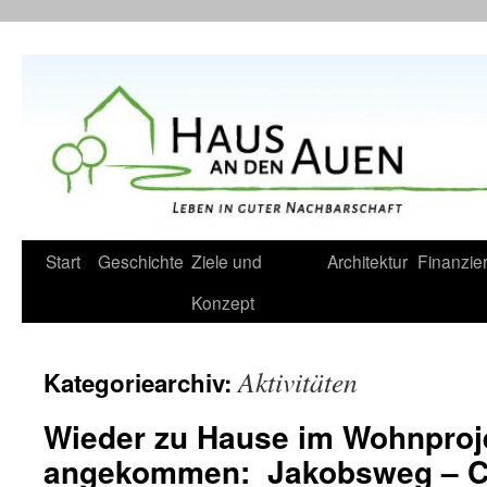
Zum
Inhalt
springen
Start
Geschichte
Ziele und
Architektur
Finanzie
Konzept
Aktivitäten
Kategoriearchiv:
Wieder zu Hause im Wohnproj
angekommen: Jakobsweg – C