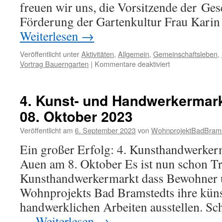
freuen wir uns, die Vorsitzende der Gese
Förderung der Gartenkultur Frau Kar
Weiterlesen
→
Veröffentlicht unter
Aktivitäten
,
Allgemein
,
Gemeinschaftsleben
,
für
Vortrag Bauerngarten
|
Kommentare deaktiviert
Bauerngärten
in
Schleswig-
4. Kunst- und Handwerkermar
Holstein
08. Oktober 2023
am
Freitag
Veröffentlicht am
6. September 2023
von
WohnprojektBadBrams
20.03.26
Ein großer Erfolg: 4. Kunsthandwerker
Auen am 8. Oktober Es ist nun schon Tr
Kunsthandwerkermarkt dass Bewohner 
Wohnprojekts Bad Bramstedts ihre küns
handwerklichen Arbeiten ausstellen. Sc
…
Weiterlesen
→