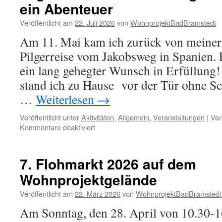
ein Abenteuer
Veröffentlicht am
22. Juli 2026
von
WohnprojektBadBramstedt
Am 11. Mai kam ich zurück von meiner
Pilgerreise vom Jakobsweg in Spanien. 
ein lang gehegter Wunsch in Erfüllung!
stand ich zu Hause vor der Tür ohne S
…
Weiterlesen
→
Veröffentlicht unter
Aktivitäten
,
Allgemein
,
Veranstaltungen
|
Ver
für
Kommentare deaktiviert
Wieder
zu
Hause
7. Flohmarkt 2026 auf dem
im
Wohnprojektgelände
Wohnprojekt
HadA
Veröffentlicht am
22. März 2026
von
WohnprojektBadBramstedt
angekommen:
Jakobsweg –
Am Sonntag, den 28. April von 10.30-16
Camino