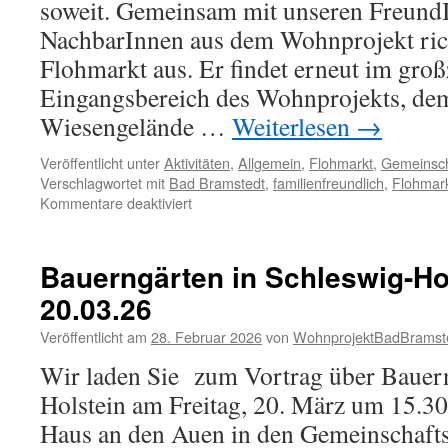
soweit. Gemeinsam mit unseren Freund
Frances
–
NachbarInnen aus dem Wohnprojekt rich
ein
Flohmarkt aus. Er findet erneut im gro
Abenteuer
Eingangsbereich des Wohnprojekts, dem
Wiesengelände …
Weiterlesen
→
Veröffentlicht unter
Aktivitäten
,
Allgemein
,
Flohmarkt
,
Gemeinsch
Verschlagwortet mit
Bad Bramstedt
,
familienfreundlich
,
Flohmar
für
Kommentare deaktiviert
7.
Flohmarkt
2026
Bauerngärten in Schleswig-Ho
auf
20.03.26
dem
Wohnprojektgelände
Veröffentlicht am
28. Februar 2026
von
WohnprojektBadBramst
Wir laden Sie zum Vortrag über Bauern
Holstein am Freitag, 20. März um 15.3
Haus an den Auen in den Gemeinschaft