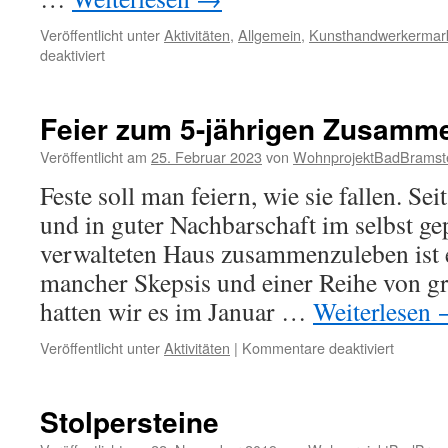
Veröffentlicht unter
Aktivitäten
,
Allgemein
,
Kunsthandwerkermar
für
deaktiviert
4.
Kunst-
und
Feier zum 5-jährigen Zusamm
Handwerkermarkt
am
Veröffentlicht am
25. Februar 2023
von
WohnprojektBadBramst
Sonntag,
Feste soll man feiern, wie sie fallen. Se
08.
Oktober
und in guter Nachbarschaft im selbst ge
2023
verwalteten Haus zusammenzuleben ist e
mancher Skepsis und einer Reihe von g
hatten wir es im Januar …
Weiterlesen
für
Veröffentlicht unter
Aktivitäten
|
Kommentare deaktiviert
Feier
zum
5-
Stolpersteine
jährigen
Zusamm