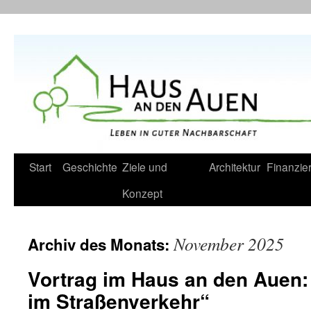
Zum
Inhalt
springen
Start
Geschichte
Ziele und
Architektur
Finanzie
Konzept
November 2025
Archiv des Monats:
Vortrag im Haus an den Auen:
im Straßenverkehr“