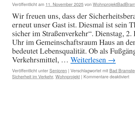
Veröffentlicht am
11. November 2025
von
WohnprojektBadBram
Wir freuen uns, dass der Sicherheitsbe
erneut unser Gast ist. Diesmal ist sein
sicher im Straßenverkehr“. Dienstag, 2
Uhr im Gemeinschaftsraum Haus an de
bedeutet Lebensqualität. Ob als Fußgäng
Verkehrsmittel, …
Weiterlesen
→
Veröffentlicht unter
Senioren
|
Verschlagwortet mit
Bad Bramste
für
Sicherheit im Verkehr
,
Wohnprojekt
|
Kommentare deaktiviert
Vo
im
Ha
an
de
Au
„S
sic
im