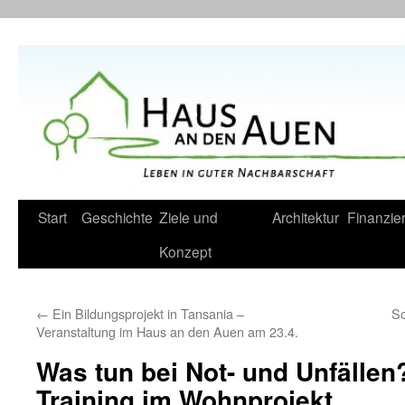
Zum
Inhalt
springen
Start
Geschichte
Ziele und
Architektur
Finanzie
Konzept
←
Ein Bildungsprojekt in Tansania –
So
Veranstaltung im Haus an den Auen am 23.4.
Was tun bei Not- und Unfällen?
Training im Wohnprojekt