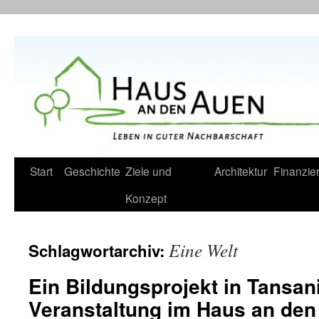
Zum
Inhalt
springen
Start
Geschichte
Ziele und
Architektur
Finanzie
Konzept
Eine Welt
Schlagwortarchiv:
Ein Bildungsprojekt in Tansan
Veranstaltung im Haus an den