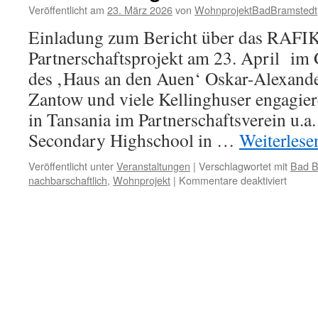
Veröffentlicht am
23. März 2026
von
WohnprojektBadBramstedt
Einladung zum Bericht über das RAFI
Partnerschaftsprojekt am 23. April im
des ‚Haus an den Auen‘ Oskar-Alexander
Zantow und viele Kellinghuser engagiere
in Tansania im Partnerschaftsverein u.
Secondary Highschool in …
Weiterles
Veröffentlicht unter
Veranstaltungen
|
Verschlagwortet mit
Bad B
für
nachbarschaftlich
,
Wohnprojekt
|
Kommentare deaktiviert
Ein
Bildun
in
Tansan
–
Verans
im
Haus
an