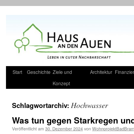
Zum
Inhalt
springen
Start
Geschichte
Ziele und
Architektur
Finanzie
Konzept
Hochwasser
Schlagwortarchiv:
Was tun gegen Starkregen u
Veröffentlicht am
30. Dezember 2024
von
WohnprojektBadBram