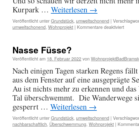
Und so schauen wir derzeit nicht mehr 
Kurpark …
Weiterlesen
→
Veröffentlicht unter
Grundstück
,
umweltschonend
|
Verschlagwor
für
umweltschonend
,
Wohnprojekt
|
Kommentare deaktiviert
Land
unter!
Nasse Füsse?
Veröffentlicht am
18. Februar 2022
von
WohnprojektBadBramst
Nach einigen Tagen starken Regens fäll
aus dem Fenster auf eine ausgeprägte S
Au ist nichts mehr zu erkennen und das
Tal überschwemmt. Die Wanderwege sin
gesperrt …
Weiterlesen
→
Veröffentlicht unter
Grundstück
,
umweltschonend
|
Verschlagwor
nachbarschaftlich
,
Überschwemmung
,
Wohnprojekt
|
Kommentar